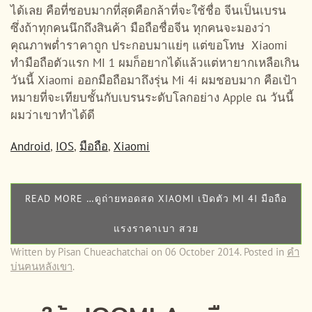
ได้เลย คือที่ชอบมากที่สุดคือกล้าที่จะใช้ชื่อ จีนเป็นเบรน
ซึ่งถ้าทุกคนนึกถึงสินค้า มือถือชื่อจีน ทุกคนจะมองว่า
คุณภาพต่ำราคาถูก ประกอบมาแย่ๆ แต่ขอโทษ Xiaomi
ทำมือถือตัวแรก MI 1 ผมก็อยากได้แล้วแต่หายากเหลือเกิน
วันนี้ Xiaomi ออกมือถือมาถึงรุ่น Mi 4i ผมชอบมาก คือเป้า
หมายที่จะเทียบชั้นกับเบรนระดับโลกอย่าง Apple ณ วันนี้
ผมว่าเขาทำได้ดี
Android
,
IOS
,
มือถือ
,
Xiaomi
READ MORE …ดูถ่ายทอดสด XIAOMI เปิดตัว MI 4I มือถือ
แรงราคาเบา สวย
Written by Pisan Chueachatchai on
06 October 2014
. Posted in
คำ
บ่นฅนหลังเขา
.