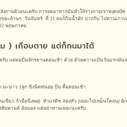
ำลังกายด้วยนะครับ การอดอาหารมันทำให้ร่างกายเราหงุดหงิด 
ารขยะล้วนๆ วันจันทร์ ที่ 21 ผมก็กินน้ำผัก บวกกับ ไปทานเกาเ
ที่ 22 พฤษภาคม
คม ) เกือบตาย แต่ก็ทนมาได้
รับ แต่ผมปั่นจักรยานตอนเช้า ด้วย ด้วยความเป้นวันแรกมันจะ
 มะนาว 1ลูก ขิงนิดหน่อย ปั่น ดื่มตอนเช้า
ม็นเขียว กำมือนึงพอ) หัวแรดิช สองหัว (เยอะไปเหม็นโคลน) ผัก
ม่วงหิมพานต์ อัลมอล แต่อย่าทานเยอะนะครับ