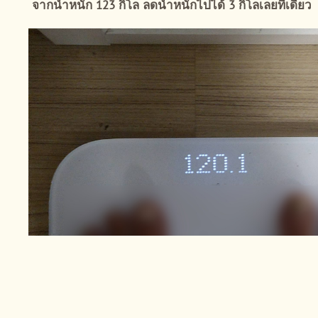
จากน้ำหนัก 123 กิโล ลดน้ำหนักไปได้ 3 กิโลเลยทีเดียว