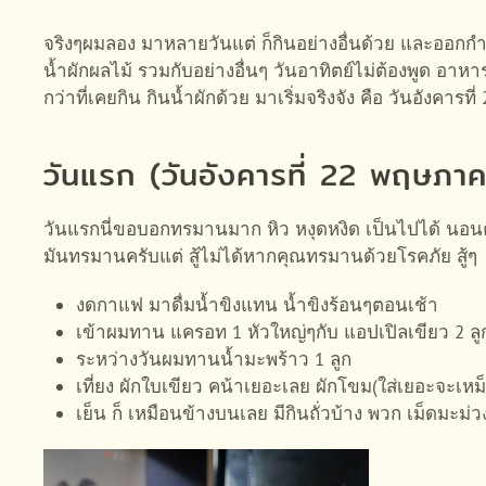
จริงๆผมลอง มาหลายวันแต่ ก็กินอย่างอื่นด้วย และออกก
น้ำผักผลไม้ รวมกับอย่างอื่นๆ วันอาทิตย์ไม่ต้องพูด อาห
กว่าที่เคยกิน กินน้ำผักด้วย มาเริ่มจริงจัง คือ วันอังคาร
วันแรก (วันอังคารที่ 22 พฤษภา
วันแรกนี่ขอบอกทรมานมาก หิว หงุดหงิด เป็นไปได้ นอนค
มันทรมานครับแต่ สู้ไม่ได้หากคุณทรมานด้วยโรคภัย สู้ๆ
งดกาแฟ มาดื่มน้ำขิงแทน น้ำขิงร้อนๆตอนเช้า
เข้าผมทาน แครอท 1 หัวใหญ่ๆกับ แอปเปิลเขียว 2 ลูก
ระหว่างวันผมทานน้ำมะพร้าว 1 ลูก
เที่ยง ผักใบเขียว คน้าเยอะเลย ผักโขม(ใส่เยอะจะเห
เย็น ก็ เหมือนข้างบนเลย มีกินถั่วบ้าง พวก เม็ดมะ