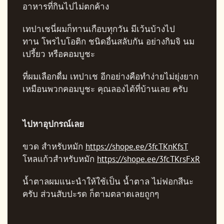
อาหารที่กินไปไม่ตกค้าง
เทปาเชนี่ผมก็ทานเกือบทุกวัน มีเว้นบ้างไป
ทาน
โพรไบโอติก ชนิดอื่นสลับกัน อย่างกิมจิ นม
เปรี้ยว หรือคอมบูชะ
ที่ผมเลือกดื่ม เทปาเช อีกอย่างคือทำง่ายไม่ยุ่งยาก
เหมือนพวกคอมบูชะ คุณลองได้ที่บ้านเลย ครับ
ไปหาอุปกรณ์เลย
ขวด สำหรับหมัก
https://shope.ee/3fcTKnKfsT
โหลแก้วสำหรับหมัก
https://shope.ee/3fcTKrsFxR
น้ำตาลผมแนะนำให้ใช้เป็น น้ำตาล ไม่ฟอกสีนะ
ครับ ส่วนสับปะรด ก็ตามตลาดเลยถูกๆ