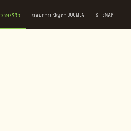
วาม/รีวิว
สอบถาม ปัญหา JOOMLA
SITEMAP