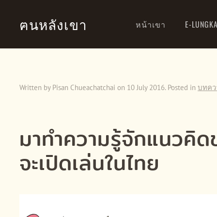
ฅนหลังเขา
หน้าเขา
E-LUNGK
Skip to main content
Written by Pisan Chueachatchai on
10 July 2016
. Posted in
บทคว
มาทำความรู้จักแนวค
จะเปิดเล่นในไทย