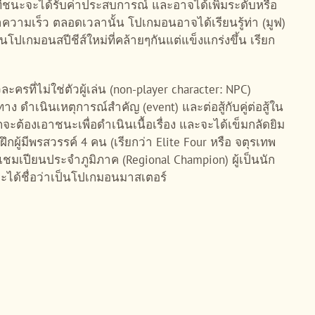
ที่ชนะจะได้รับค่าประสบการณ์ และอาจได้เพิ่มระดับหรือ
าความเร็ว ตลอดเวลานั้น โปเกมอนอาจได้เรียนรู้ท่า (มูฟ)
โปเกมอนสปีชีส์ใหม่ที่คล้ายๆกันแต่แข็งแกร่งขึ้น เรียก
รที่ไม่ใช่ตัวผู้เล่น (non-player character: NPC)
เนินเหตุการณ์สำคัญ (event) และต่อสู้กับคู่ต่อสู้ใน
ะต้องเอาชนะเพื่อดำเนินเนื้อเรื่อง และจะได้เข็มกลัดยิม
กผู้มีพรสวรรค์ 4 คน (เรียกว่า Elite Four หรือ จตุรเทพ
้กับแชมเปียนประจำภูมิภาค (Regional Champion) ผู้เป็นนัก
และได้ชื่อว่าเป็นโปเกมอนมาสเตอร์