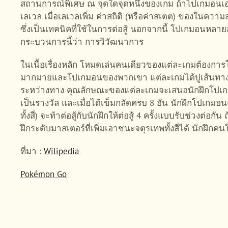
สถานการณ์พิเศษ ณ จุดใดจุดหนึ่งของเกม ถ้าโปเกมอนเอาช
เลเวล เมื่อเลเวลเพิ่ม ค่าสถิติ (หรือค่าสเตต) ของในคว
ซึ่งเป็นเทคนิคที่ใช้ในการต่อสู้ นอกจากนี้ โปเกมอนหลาย
กระบวนการนี้ว่า การวิวัฒนาการ
ในเนื้อเรื่องหลัก โหมดเล่นคนเดียวของแต่ละเกมต้องการให้
มากมายและโปเกมอนของพวกเขา แต่ละเกมได้ปูเส้นทางเป็น
ระหว่างทาง คุณลักษณะของแต่ละเกมจะเสนอนักฝึกโปเกมอนผู้
เป็นรางวัล และเมื่อได้เข็มกลัดครบ 8 อัน นักฝึกโปเกมอนค
ทั้งสี่) จะท้าต่อสู้กับนักฝึกให้ต่อสู้ 4 ครั้งแบบรับช่วงต
ฝึกระดับมาสเตอร์ที่เพิ่มเอาชนะจตุรเทพทั้งสี่ได้ นักฝึก
ที่มา :
Wilipedia
Pokémon Go