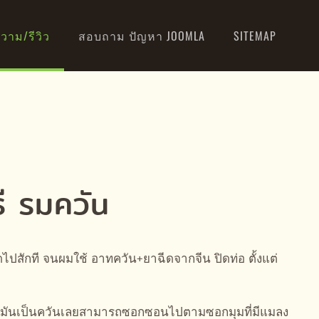
วาม/รีวิว
สอบถาม ปัญหา JOOMLA
SITEMAP
ี รมควัน
ดไปสักที จนผมใช้ อาทควัน+ยาฉีดจากจีน ปิดท่อ ตั้งแต่
น คือมันเป็นควันเลยสามารถซอกซอนไปตามซอกมุมที่มีแมลง