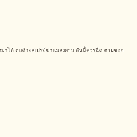
กมาได้ ตบด้วยสเปรย์ฆ่าแมลงสาบ อันนี้ควรฉีด ตามซอก