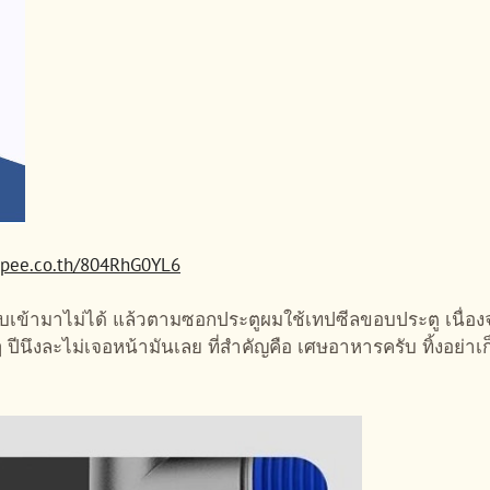
hopee.co.th/804RhG0YL6
เข้ามาไม่ได้ แล้วตามซอกประตูผมใช้เทปซีลขอบประตู เนื่องจา
ปีนึงละไม่เจอหน้ามันเลย ที่สำคัญคือ เศษอาหารครับ ทิ้งอย่าเ