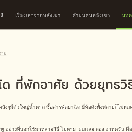
AO
เรื่องเล่าจากหลังเขา
คำบ่นฅนหลังเขา
บทค
วาม
.
ที่พักอาศัย ด้วยยุทธวิธ
ๆมีตัวใหญ่น้ำตาล ซื้อสารพัดยาฉีด ยี่ห้อดังทั้งฟลายก็ไม่หม
งประตู อย่างที่บอกใช้มาหลายวิธี ไม่หาย ผมเเลย ลอง อาทควั