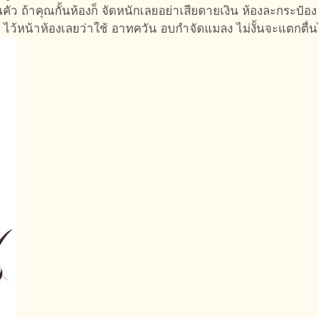
คัว ถ้าคุณกั้นห้องก็ จัดหนักเลยอย่าเสียดายเงิน ห้องละกระป๋อง 
้หน้าห้องเลยว่าใช้ อาทควัน อบกำจัดแมลง ไม่งั้นจะแตกตื่นได