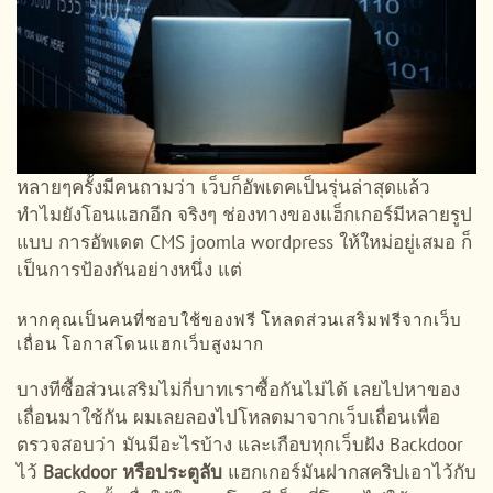
หลายๆครั้งมีคนถามว่า เว็บก็อัพเดคเป็นรุ่นล่าสุดแล้ว
ทำไมยังโอนแฮกอีก จริงๆ ช่องทางของแฮ็กเกอร์มีหลายรูป
แบบ การอัพเดต CMS joomla wordpress ให้ใหม่อยู่เสมอ ก็
เป็นการป้องกันอย่างหนึ่ง แต่
หากคุณเป็นคนที่ชอบใช้ของฟรี โหลดส่วนเสริมฟรีจากเว็บ
เถื่อน โอกาสโดนแฮกเว็บสูงมาก
บางทีซื้อส่วนเสริมไม่กี่บาทเราซื้อกันไม่ได้ เลยไปหาของ
เถื่อนมาใช้กัน ผมเลยลองไปโหลดมาจากเว็บเถื่อนเพื่อ
ตรวจสอบว่า มันมีอะไรบ้าง และเกือบทุกเว็บฝัง Backdoor
ไว้
Backdoor หรือประตูลับ
แฮกเกอร์มันฝากสคริปเอาไว้กับ